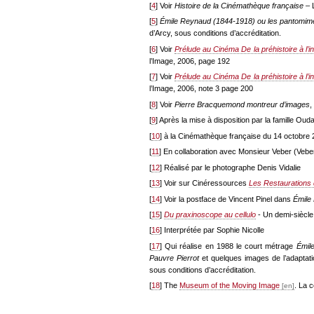
[
4
] Voir
Histoire de la Cinémathèque française
– 
[
5
]
Émile Reynaud (1844-1918) ou les pantomim
d’Arcy, sous conditions d’accréditation.
[
6
] Voir
Prélude au Cinéma De la préhistoire à l’i
l’Image, 2006, page 192
[
7
] Voir
Prélude au Cinéma De la préhistoire à l’i
l’Image, 2006, note 3 page 200
[
8
] Voir
Pierre Bracquemond montreur d’images
,
[
9
] Après la mise à disposition par la famille Oud
[
10
] à la Cinémathèque française du 14 octobre
[
11
] En collaboration avec Monsieur Veber (Veber 
[
12
] Réalisé par le photographe Denis Vidalie
[
13
] Voir sur Cinéressources
Les Restaurations 
[
14
] Voir la postface de Vincent Pinel dans
Émile
[
15
]
Du praxinoscope au cellulo
- Un demi-siècle
[
16
] Interprétée par Sophie Nicolle
[
17
] Qui réalise en 1988 le court métrage
Émil
Pauvre Pierrot
et quelques images de l’adaptat
sous conditions d’accréditation.
[
18
] The
Museum of the Moving Image
. La 