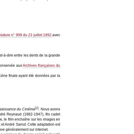
Nature n° 999 du 23 juillet 1892
avec
t-à-dire entre les dents de la grande
conservée aux
Archives françaises du
scène finale ayant été données par la
[
2
]
Naissance du Cinéma
. Nous avons
 André Reynaud (1882-1947), fils cadet
ile, le film enchaîne sur les images en
t André Sarrut. Cette adaptation est
rouve généralement sur internet.