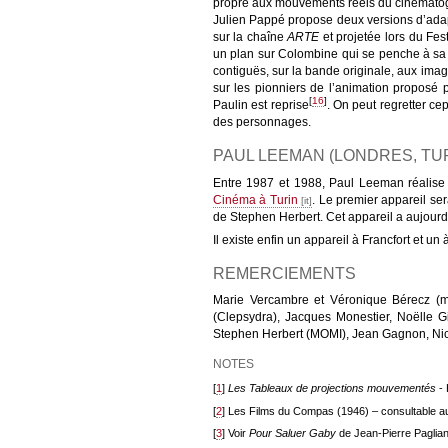
propre aux mouvements réels du cinémato
Julien Pappé propose deux versions d’ad
sur la chaîne
ARTE
et projetée lors du Fes
un plan sur Colombine qui se penche à sa fen
contiguës, sur la bande originale, aux ima
sur les pionniers de l’animation proposé 
[
16
]
Paulin est reprise
. On peut regretter c
des personnages.
PAUL LEEMAN (LONDRES, TUR
Entre 1987 et 1988, Paul Leeman réalise
Cinéma à Turin
. Le premier appareil se
de Stephen Herbert. Cet appareil a aujourd'
Il existe enfin un appareil à Francfort et u
REMERCIEMENTS
Marie Vercambre et Véronique Bérecz (mu
(Clepsydra), Jacques Monestier, Noëlle G
Stephen Herbert (MOMI), Jean Gagnon, Nic
NOTES
[
1
]
Les Tableaux de projections mouvementés
- 
[
2
] Les Films du Compas (1946) – consultable au
[
3
] Voir
Pour Saluer Gaby
de Jean-Pierre Paglia