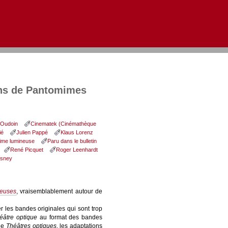
Aller au contenu
|
Aller au menu
|
Aller à la recherche
ons de Pantomimes
 Oudoin
Cinematek (Cinémathèque
ié
Julien Pappé
Klaus Lorenz
ime lumineuse
Paru dans le bulletin
René Picquet
Roger Leenhardt
isney
euses
, vraisemblablement autour de
r les bandes originales qui sont trop
éâtre optique
au format des bandes
 de
Théâtres optiques
, les adaptations