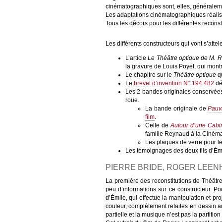
cinématographiques sont, elles, généralem
Les adaptations cinématographiques réalisé
Tous les décors pour les différentes reconsti
Les différents constructeurs qui vont s’attel
L’article
Le Théâtre optique de M. 
la gravure de Louis Poyet, qui montr
Le chapitre sur le
Théâtre optique
qu
Le
brevet d’invention N° 194 482
dé
Les 2 bandes originales conservées 
roue.
La bande originale de
Pauvr
film
.
Celle de
Autour d’une Cabi
famille Reynaud à la Ciném
Les plaques de verre pour le
Les témoignages des deux fils d’Émi
PIERRE BRIDE, ROGER LEEN
La première des reconstitutions de Théâtr
peu d’informations sur ce constructeur. Pou
d’Émile, qui effectue la manipulation et pro
couleur, complètement refaites en dessin an
partielle et la musique n’est pas la partitio