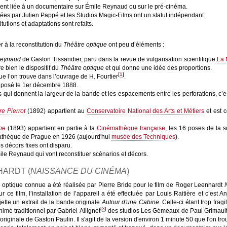
ent liée à un documentaire sur Émile Reynaud ou sur le pré-cinéma.
es par Julien Pappé et les Studios Magic-Films ont un statut indépendant.
tutions et adaptations sont refaits.
er à la reconstitution du
Théâtre optique
ont peu d’éléments :
Reynaud
de Gaston Tissandier, paru dans la revue de vulgarisation scientifique
La 
e bien le dispositif du
Théâtre optique
et qui donne une idée des proportions.
[
1
]
e l’on trouve dans l’ouvrage de H. Fourtier
.
posé le 1er décembre 1888.
qui donnent la largeur de la bande et les espacements entre les perforations, c’es
e Pierrot
(1892) appartient au
Conservatoire National des Arts et Métiers
et est 
ne
(1893) appartient en partie à la
Cinémathèque française
, les 16 poses de la 
athèque de Prague en 1926 (aujourd'hui
musée des Techniques
).
s décors fixes ont disparu.
le Reynaud qui vont reconstituer scénarios et décors.
HARDT (
NAISSANCE DU CINÉMA
)
e optique connue a été réalisée par Pierre Bride pour le film de Roger Leenhardt
r ce film, l’installation de l’appareil a été effectuée par Louis Raitière et c’est
jette un extrait de la bande originale
Autour d'une Cabine
. Celle‑ci étant trop frag
[
3
]
imé traditionnel par Gabriel Allignet
des studios Les Gémeaux de Paul Grimault e
n originale de Gaston Paulin. Il s'agit de la version d'environ 1 minute 50 que l'on t