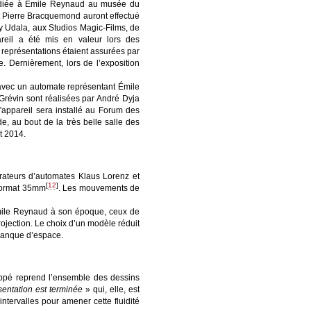
 dédiée à Émile Reynaud au musée du
et Pierre Bracquemond auront effectué
y Udala, aux Studios Magic-Films, de
reil a été mis en valeur lors des
s représentations étaient assurées par
. Dernièrement, lors de l’exposition
 avec un automate représentant Émile
Grévin sont réalisées par André Dyja
'appareil sera installé au Forum des
e, au bout de la très belle salle des
et 2014.
urateurs d’automates Klaus Lorenz et
[
12
]
 format 35mm
. Les mouvements de
mile Reynaud à son époque, ceux de
ojection. Le choix d’un modèle réduit
 manque d’espace.
appé reprend l’ensemble des dessins
sentation est terminée
» qui, elle, est
tervalles pour amener cette fluidité