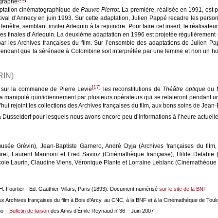
graphe
.
aptation cinématographique de
Pauvre Pierrot
. La première, réalisée en 1991, est 
tival d’Annecy en juin 1993. Sur cette adaptation, Julien Pappé recadre les perso
être, semblant inviter Arlequin à la rejoindre. Pour faire cet insert, le réalisateu
ges finales d’Arlequin. La deuxième adaptation en 1996 est projetée régulièrement 
par les Archives françaises du film. Sur l’ensemble des adaptations de Julien P
ependant que la sérénade à Colombine soit interprétée par une femme et non un ho
IN)
[
17
]
 sur la commande de Pierre Levie
les reconstitutions de
Théâtre optique
du 
ra manipulé quotidiennement par plusieurs opérateurs qui se relaieront pendant u
hui rejoint les collections des Archives françaises du film, aux bons soins de Jean
n à Düsseldorf pour lesquels nous avons encore peu d’informations à l’heure actuelle
sée Grévin), Jean‑Baptiste Garnero, André Dyja (Archives françaises du fil
iret, Laurent Mannoni et Fred Savioz (Cinémathèque française), Hilde Delabie
ole Laurin, Claudine Viens, Véronique Plante et Lorraine Leblanc (Cinémathèque
H. Fourtier - Ed. Gauthier-Villars, Paris (1893). Document numérisé
sur le site de la BNF
x Archives françaises du film à Bois d’Arcy, au CNC, à la BNF et à la Cinémathèque de Toulo
no –
Bulletin de liaison
des Amis d’Émile Reynaud n°36 – Juin 2007