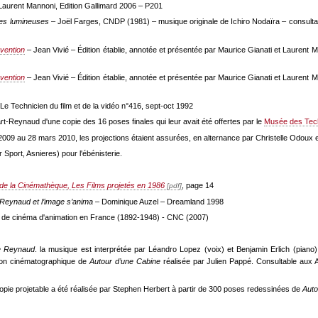
Laurent Mannoni, Edition Gallimard 2006 – P201
es lumineuses
– Joël Farges, CNDP (1981) – musique originale de Ichiro Nodaïra – consultab
nvention
– Jean Vivié – Édition établie, annotée et présentée par Maurice Gianati et Laurent 
nvention
– Jean Vivié – Édition établie, annotée et présentée par Maurice Gianati et Laurent 
 Le Technicien du film et de la vidéo n°416, sept-oct 1992
art-Reynaud d'une copie des 16 poses finales qui leur avait été offertes par le
Musée des Tec
 2009 au 28 mars 2010, les projections étaient assurées, en alternance par Christelle Odou
Sport, Asnieres) pour l'ébénisterie.
de la Cinémathèque, Les Films projetés en 1986
, page 14
 Reynaud et l’image s’anima
– Dominique Auzel – Dreamland 1998
 de cinéma d'animation en France (1892-1948) - CNC (2007)
e Reynaud
. la musique est interprétée par Léandro Lopez (voix) et Benjamin Erlich (piano
ion cinématographique de
Autour d’une Cabine
réalisée par Julien Pappé. Consultable aux A
copie projetable a été réalisée par Stephen Herbert à partir de 300 poses redessinées de
Auto