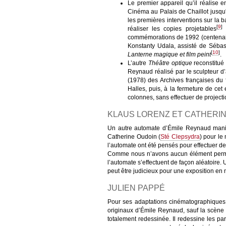
Le premier appareil qu’il réalise
Cinéma au Palais de Chaillot jusqu'
les premières interventions sur la 
[
9
]
réaliser les copies projetables
e
commémorations de 1992 (centena
Konstanty Udala, assisté de Sébast
[
10
]
Lanterne magique et film peint
.
L’autre
Théâtre optique
reconstitué
Reynaud réalisé par le sculpteur 
(1978) des Archives françaises du 
Halles, puis, à la fermeture de cet
colonnes, sans effectuer de projectio
KLAUS LORENZ ET CATHERIN
Un autre automate d’Émile Reynaud man
Catherine Oudoin (
Sté Clepsydra
) pour le
l’automate ont été pensés pour effectuer des
Comme nous n’avons aucun élément permet
l’automate s’effectuent de façon aléatoire.
peut être judicieux pour une exposition en
JULIEN PAPPÉ
Pour ses adaptations cinématographiques
originaux d’Émile Reynaud, sauf la scène
totalement redessinée. Il redessine les pa