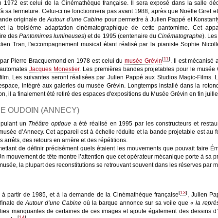
 en 1972 est celui de la Cinémathèque française. Il sera exposé dans la salle
à sa fermeture. Celui-ci ne fonctionnera pas avant 1988, après que Noëlle Giret 
bande originale de
Autour d’une Cabine
pour permettre à Julien Pappé et Konstant
t la troisième adaptation cinématographique de cette pantomime. Cet appa
ire des
Pantomimes lumineuses
) et de 1995 (centenaire du
Cinématographe
). Le
ien Tran, l'accompagnement musical étant réalisé par la pianiste Sophie Nicolle
[
11
]
 par Pierre Bracquemond en 1978 est celui du
musée Grévin
. Il est mécanisé
d’automates
Jacques Monestier
. Les premières bandes projetables pour le musée 
film. Les suivantes seront réalisées par Julien Pappé aux Studios Magic-Films. L
 espace, intégré aux galeries du musée Grévin. Longtemps installé dans la rotond
n, il a finalement été retiré des espaces d'expositions du Musée Grévin en fin juill
E OUDOIN (ANNECY)
ipulant un
Théâtre optique
a été réalisé en 1995 par les constructeurs et resta
 musée d’Annecy. Cet appareil est à échelle réduite et la bande projetable est au
 arrêts, des retours en arrière et des répétitions.
tant de définir précisément quels étaient les mouvements que pouvait faire É
 Un mouvement de tête montre l’attention que cet opérateur mécanique porte à sa pr
 musée, la plupart des reconstitutions se retrouvant souvent dans les réserves par
[
13
]
 à partir de 1985, et à la demande de la Cinémathèque française
, Julien P
 finale de
Autour d’une Cabine
où la barque annonce sur sa voile que «
la repré
rties manquantes de certaines de ces images et ajoute également des dessins d’in
[
14
]