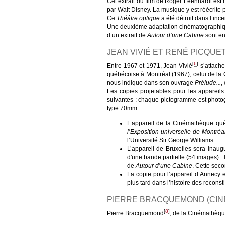
Cet extrait du film de Roger Leenhardt est 
par Walt Disney. La musique y est réécrite 
Ce
Théâtre optique
a été détruit dans l’in
Une deuxième adaptation cinématographiqu
d’un extrait de
Autour d’une Cabine
sont en
JEAN VIVIÉ ET RENÉ PICQUE
[
6
]
Entre 1967 et 1971, Jean Vivié
s’attache
québécoise à Montréal (1967), celui de la
nous indique dans son ouvrage
Prélude...
,
Les copies projetables pour les appareil
suivantes : chaque pictogramme est photogr
type 70mm.
L’appareil de la Cinémathèque qué
l’Exposition universelle de Montréa
l’Université Sir George Williams.
L’appareil de Bruxelles sera inaug
d'une bande partielle (54 images) : 
de
Autour d’une Cabine
. Cette seco
La copie pour l’appareil d’Annecy 
plus tard dans l’histoire des recons
PIERRE BRACQUEMOND (CIN
[
8
]
Pierre Bracquemond
, de la Cinémathèque 