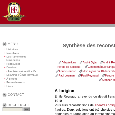
MENU
Synthèse des reconst
Historique
Inventions
Les Pantomimes
lumineuses
Adaptations
André Dyja
André Re
Ressources
royale de Belgique)
Cinémathèque frança
Dossiers
Louis Raitière
Mise à jour du 18 décemb
Précisions et rectificatifs
Les Amis d'Émile Reynaud
Paul Leeman
Paul Reynaud
Pauvre 
À propos
Stephen H
Remerciements
Liens
A l'origine...
CONTACT
Émile Reynaud a revendu ou détruit l’en
1910.
RECHERCHE
Plusieurs reconstitutions de
Théâtres opti
fragiles. Deux solutions ont été choisies 
originales et l’adaptation au format ciném