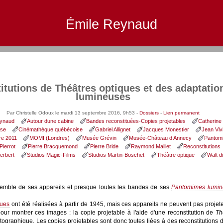
Émile Reynaud
itutions de Théâtres optiques et des adaptati
lumineuses
Par Christelle Odoux le mardi 13 septembre 2016, 9h53 -
Dossiers
-
Lien permanent
ynaud
Autour dune cabine
Bandes reconstituées-Copies projetables
Catherine
ise
Cinémathèque québécoise
Gabriel Allignet
Jacques Monestier
Jean Viv
re 2011
MOMI (Londres)
Musée Grévin
Musée-Château d Annecy
Pantom
Pierrot
Pierre Bracquemond
Pierre Bride
Raymond Maillet
Reconstitutions
erbert
Studios Magic-Films
Studios Martin-Boschet
Théâtre optique
Walt d
semble de ses appareils et presque toutes les bandes de ses
Pantomimes lumin
ques
ont été réalisées à partir de 1945, mais ces appareils ne peuvent pas projete
pour montrer ces images : la copie projetable à l'aide d'une reconstitution de
Th
atographique. Les copies projetables sont donc toutes liées à des reconstitutions