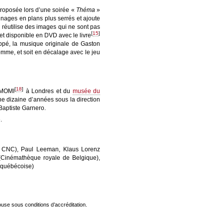
proposée lors d’une soirée «
Théma
»
nnages en plans plus serrés et ajoute
r réutilise des images qui ne sont pas
[
15
]
et disponible en DVD avec le livre
appé, la musique originale de Gaston
mme, et soit en décalage avec le jeu
[
18
]
MOMI
à Londres et du
musée du
ne dizaine d’années sous la direction
-Baptiste Garnero.
.
m, CNC), Paul Leeman, Klaus Lorenz
 (Cinémathèque royale de Belgique),
 québécoise)
use sous conditions d’accréditation.