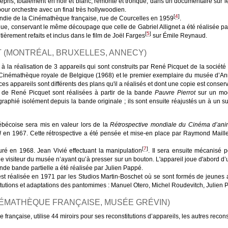
repris, totalement en noir et blanc, remonté et tronqué, dans un documentaire sur 
pour orchestre avec un final très hollywoodien.
[
4
]
cendie de la Cinémathèque française, rue de Courcelles en 1959
.
e, conservant le même découpage que celle de Gabriel Allignet a été réalisée p
[
5
]
tièrement refaits et inclus dans le film de Joël Farges
sur Émile Reynaud.
T (MONTRÉAL, BRUXELLES, ANNECY)
 à la réalisation de 3 appareils qui sont construits par René Picquet de la société
 Cinémathèque royale de Belgique (1968) et le premier exemplaire du musée d’Ann
 ces appareils sont différents des plans qu'il a réalisés et dont une copie est cons
s de René Picquet sont réalisées à partir de la bande
Pauvre Pierrot
sur un mod
aphié isolément depuis la bande originale ; ils sont ensuite réajustés un à un s
bécoise sera mis en valeur lors de la
Rétrospective mondiale du Cinéma d’ani
l
en 1967. Cette rétrospective a été pensée et mise-en place par Raymond Maillet
[
7
]
uré en 1968. Jean Vivié effectuant la manipulation
. Il sera ensuite mécanisé p
le visiteur du musée n’ayant qu’à presser sur un bouton. L'appareil joue d'abord d’
nde bande partielle a été réalisée par Julien Pappé.
est réalisée en 1971 par les Studios Martin‑Boschet où se sont formés de jeunes
titutions et adaptations des pantomimes : Manuel Otero, Michel Roudevitch, Julien 
ÉMATHÈQUE FRANÇAISE, MUSÉE GRÉVIN)
française, utilise 44 miroirs pour ses reconstitutions d’appareils, les autres recons