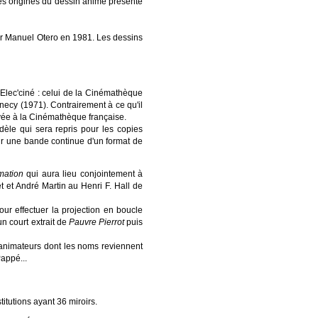
les origines du dessin animé présenté
ar Manuel Otero en 1981. Les dessins
 Elec'ciné : celui de la Cinémathèque
ecy (1971). Contrairement à ce qu'il
ervée à la Cinémathèque française.
èle qui sera repris pour les copies
ur une bande continue d'un format de
mation
qui aura lieu conjointement à
 et André Martin au Henri F. Hall de
our effectuer la projection en boucle
un court extrait de
Pauvre Pierrot
puis
 animateurs dont les noms reviennent
Pappé...
titutions ayant 36 miroirs.