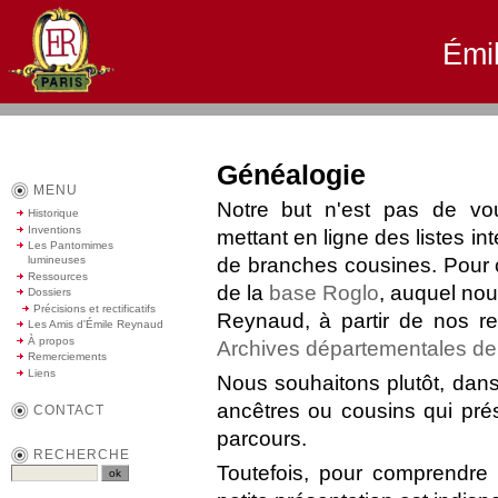
Émi
Généalogie
MENU
Notre but n'est pas de vo
Historique
Inventions
mettant en ligne des listes i
Les Pantomimes
de branches cousines. Pour ce
lumineuses
Ressources
de la
base Roglo
, auquel nou
Dossiers
Précisions et rectificatifs
Reynaud, à partir de nos re
Les Amis d'Émile Reynaud
À propos
Archives départementales de 
Remerciements
Liens
Nous souhaitons plutôt, dans 
ancêtres ou cousins qui prés
CONTACT
parcours.
RECHERCHE
Toutefois, pour comprendre 